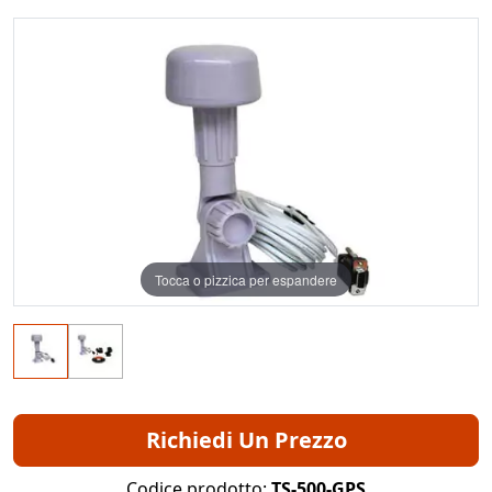
Tocca o pizzica per espandere
Richiedi Un Prezzo
Codice prodotto:
TS-500-GPS