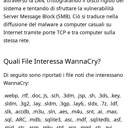
attraverso la LAN, crittografando il disco rigido del
sistema e tentando di sfruttare la vulnerabilità
Server Message Block (SMB). Ciò si traduce nella
diffusione del malware a computer casuali su
Internet tramite porte TCP e tra computer sulla
stessa rete.
Quali File Interessa WannaCry?
Di seguito sono riportati i file noti che interessano
WannaCry:
.webp, .rtf, .doc, Js, .sch, .3dm, .jsp, .sh, .3ds, .key,
.sldm, .3g2, .lay, .sldm, .3gp, .lay6,. sldx, .7z, .ldf,
.slk, .accdb, .m3u, .sln, .aes, .m4u, .snt, .ai, .max,
.sql, .ARC, .mdb, .sqlite3, .asc, .mdf, .sqlitedb, .asf,
.mid, .stc, .asm, .mkv, .std, .asp, .mml, .sti, .avi,