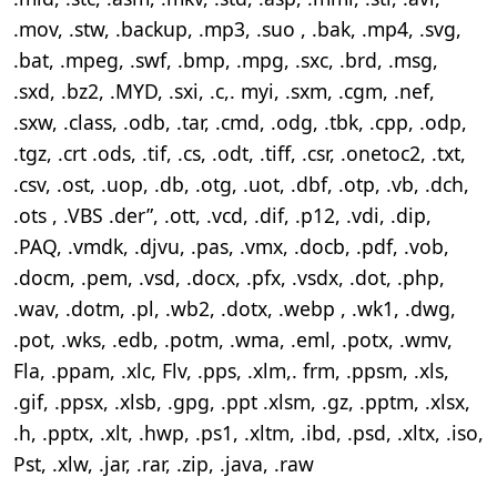
.mov, .stw, .backup, .mp3, .suo , .bak, .mp4, .svg,
.bat, .mpeg, .swf, .bmp, .mpg, .sxc, .brd, .msg,
.sxd, .bz2, .MYD, .sxi, .c,. myi, .sxm, .cgm, .nef,
.sxw, .class, .odb, .tar, .cmd, .odg, .tbk, .cpp, .odp,
.tgz, .crt .ods, .tif, .cs, .odt, .tiff, .csr, .onetoc2, .txt,
.csv, .ost, .uop, .db, .otg, .uot, .dbf, .otp, .vb, .dch,
.ots , .VBS .der”, .ott, .vcd, .dif, .p12, .vdi, .dip,
.PAQ, .vmdk, .djvu, .pas, .vmx, .docb, .pdf, .vob,
.docm, .pem, .vsd, .docx, .pfx, .vsdx, .dot, .php,
.wav, .dotm, .pl, .wb2, .dotx, .webp , .wk1, .dwg,
.pot, .wks, .edb, .potm, .wma, .eml, .potx, .wmv,
Fla, .ppam, .xlc, Flv, .pps, .xlm,. frm, .ppsm, .xls,
.gif, .ppsx, .xlsb, .gpg, .ppt .xlsm, .gz, .pptm, .xlsx,
.h, .pptx, .xlt, .hwp, .ps1, .xltm, .ibd, .psd, .xltx, .iso,
Pst, .xlw, .jar, .rar, .zip, .java, .raw